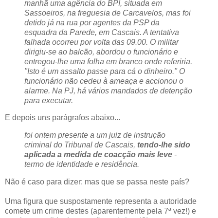
manhã uma agência do BPI, situada em
Sassoeiros, na freguesia de Carcavelos, mas foi
detido já na rua por agentes da PSP da
esquadra da Parede, em Cascais. A tentativa
falhada ocorreu por volta das 09.00. O militar
dirigiu-se ao balcão, abordou o funcionário e
entregou-lhe uma folha em branco onde referiria.
"Isto é um assalto passe para cá o dinheiro." O
funcionário não cedeu à ameaça e accionou o
alarme. Na PJ, há vários mandados de detenção
para executar.
E depois uns parágrafos abaixo...
foi ontem presente a um juiz de instrução
criminal do Tribunal de Cascais,
tendo-lhe sido
aplicada a medida de coacção mais leve
-
termo de identidade e residência.
Não é caso para dizer: mas que se passa neste país?
Uma figura que suspostamente representa a autoridade
comete um crime destes (aparentemente pela 7ª vez!) e