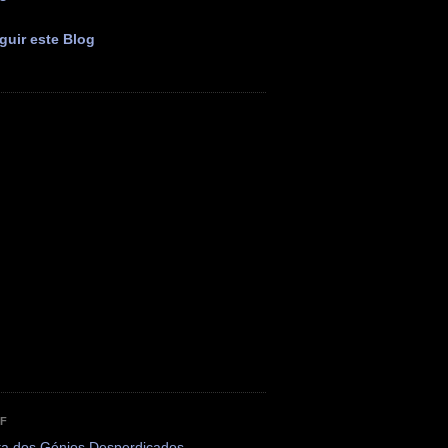
guir este Blog
OF
ta dos Génios Desperdiçados