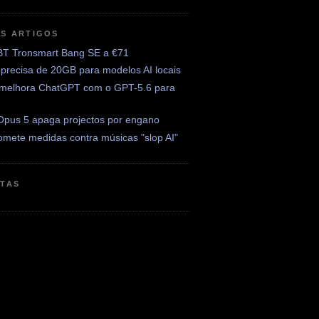
OS ARTIGOS
BT Tronsmart Bang SE a €71
precisa de 20GB para modelos AI locais
melhora ChatGPT com o GPT-5.6 para
Opus 5 apaga projectos por engano
omete medidas contra músicas "slop AI"
ETAS