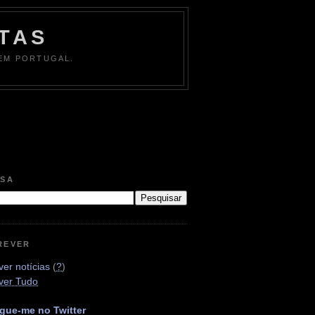
TAS
 EM PORTUGAL.
ISA
REVER
er notícias
(
?
)
ver Tudo
gue-me no Twitter