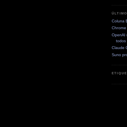
ÚLTIM
Coluna 
Chrome 
OpenAI 
todos
Claude 
Suno pr
ETIQU