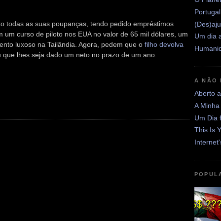
Portugal
to todas as suas poupanças, tendo pedido empréstimos
(Des)aju
m um curso de piloto nos EUA no valor de 65 mil dólares, um
Um dia a
ento luxoso na Tailândia. Agora, pedem que o
filho devolva
Humanid
u que lhes seja dado um neto no prazo de um ano.
A NÃO
Aberto 
A Minha
Um Dia 
This Is 
Internet
POPUL