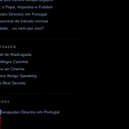
: o Papa, Impostos e Futebol
stes Directos em Portugal
normal de trânsito normal
ade... ou nem por isso?
 PERDER
até de Madrugada
 Alegre Casinha
fui ao Cinema
Your Amiga Speaking
's Best Secrets
ARES
Desajustes Directos em Portugal