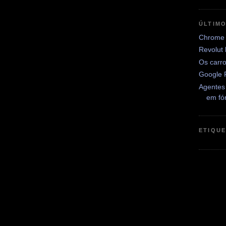
ÚLTIM
Chrome 
Revolut
Os carr
Google 
Agentes
em fó
ETIQU