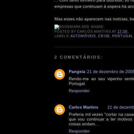
... Com tanto dinheiro para distribuir, s
empresas que continuam à espera há anos
Mas esses não aparecem nas notícias, b
POSTED BY
CARLOS MARTINS
AT
17:00
LABELS:
AUTOMÓVEIS
,
CRISE
,
PORTUGAL
2 COMENTÁRIOS:
Pangeia
21 de dezembro de 2008
Rendo-me ao seu viperino senti
Portugal.
Responder
Carlos Martins
21 de dezemb
Preferia mil vezes "cortar na ca
que vou continuar a ter motivos
coisas andam...
Responder