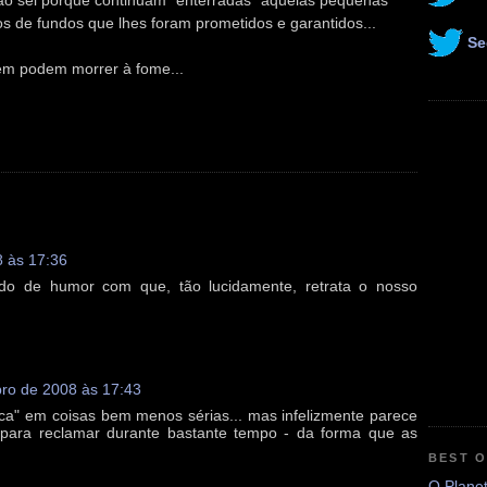
ó não sei porque continuam "enterradas" aquelas pequenas
 de fundos que lhes foram prometidos e garantidos...
Se
em podem morrer à fome...
 às 17:36
do de humor com que, tão lucidamente, retrata o nosso
ro de 2008 às 17:43
saca" em coisas bem menos sérias... mas infelizmente parece
 para reclamar durante bastante tempo - da forma que as
BEST 
O Plane