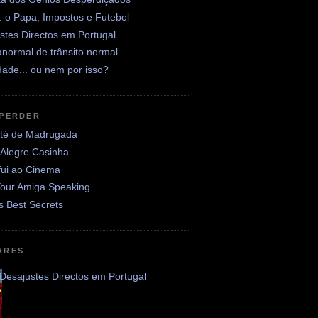
: o Papa, Impostos e Futebol
stes Directos em Portugal
normal de trânsito normal
ade... ou nem por isso?
 PERDER
até de Madrugada
 Alegre Casinha
fui ao Cinema
Your Amiga Speaking
's Best Secrets
ARES
Desajustes Directos em Portugal