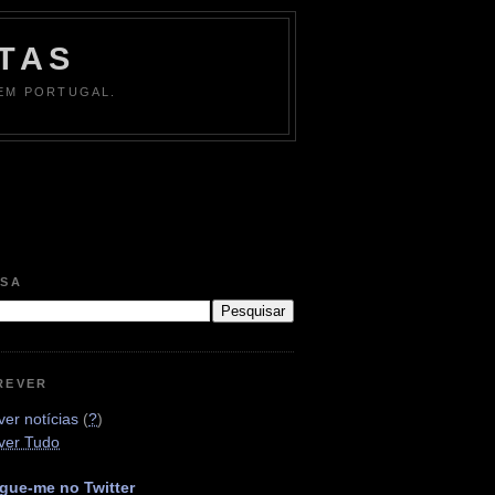
TAS
 EM PORTUGAL.
ISA
REVER
er notícias
(
?
)
ver Tudo
gue-me no Twitter