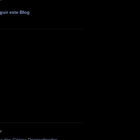
guir este Blog
OF
ta dos Génios Desperdiçados