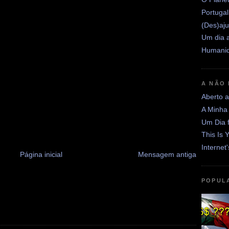
Portugal
(Des)aju
Um dia a
Humanid
A NÃO
Aberto 
A Minha
Um Dia 
This Is 
Internet
Página inicial
Mensagem antiga
POPUL