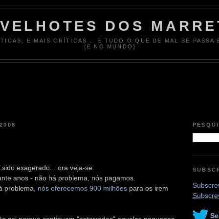
 VELHOTES DOS MARRE
ÍTICAS, E MAIS CRÍTICAS... E TUDO O QUE DE MAL SE PASSA
(E NO MUNDO)
2008
PESQU
 sido exagerado... ora veja-se:
SUBSC
ante anos - não há problema, nós pagamos.
Subscrev
á problema,
nós oferecemos 900 milhões
para os irem
Subscre
Se