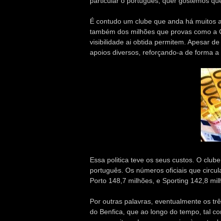
particular o português, quer gostemos que
É contudo um clube que anda há muitos an
também dos milhões que provas como a C
visibilidade ai obtida permitem. Apesar d
apoios diversos, reforçando-a de forma 
Essa politica teve os seus custos. O club
português. Os números oficiais que circu
Porto 148,7 milhões, e Sporting 142,8 mil
Por outras palavras, eventualmente os trê
do Benfica, que ao longo do tempo, tal c