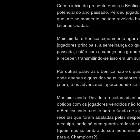
Com o início da presente época o Benfica
potencial do ano passado. Perdeu jogado
que, até ao momento, se tem revelado bas
lacunas criadas.
Mais ainda, o Benfica experimenta agora
jogadores principais, à semelhança do q
passada, estão com a cabeça nos grandes
a receber, transmitindo-se isso em um su
Por outras palavras o Benfica não é o que
onde apenas alguns dos seus jogadores s
já era, e os adversários apercebendo-se 
Mas pior ainda. Devido a receitas adianta
obtidos com os jogadores vendidos não fo
o Benfica, indo o resto para o fundo de 
receitas que foram abafadas pelas despesa
a equipa, onde só num guarda-redes de q
(quem não se lembra do seu monumental f
para a Champions?).