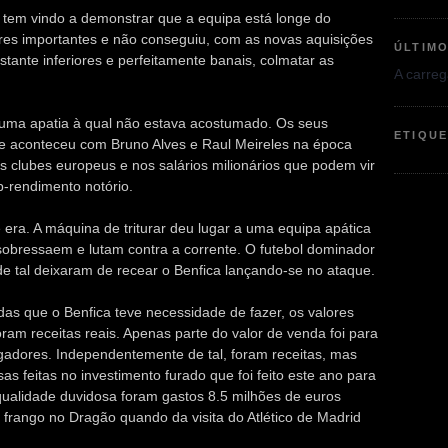
 tem vindo a demonstrar que a equipa está longe do
res importantes e não conseguiu, com as novas aquisições
ÚLTIM
tante inferiores e perfeitamente banais, colmatar as
A carrega
 uma apatia à qual não estava acostumado. Os seus
ETIQU
ue aconteceu com Bruno Alves e Raul Meireles na época
 clubes europeus e nos salários milionários que podem vir
b-rendimento notório.
 era. A máquina de triturar deu lugar a uma equipa apática
obressaem e lutam contra a corrente. O futebol dominador
de tal deixaram de recear o Benfica lançando-se no ataque.
das que o Benfica teve necessidade de fazer, os valores
ram receitas reais. Apenas parte do valor de venda foi para
jogadores. Independentemente de tal, foram receitas, mas
s feitas no investimento furado que foi feito este ano para
ualidade duvidosa foram gastos 8.5 milhões de euros
rango no Dragão quando da visita do Atlético de Madrid