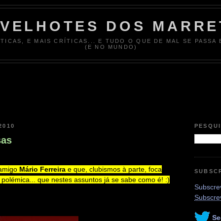
 VELHOTES DOS MARRE
ÍTICAS, E MAIS CRÍTICAS... E TUDO O QUE DE MAL SE PASSA
(E NO MUNDO)
2010
PESQU
sas
 amigo
Mário Ferreira
e que, clubismos à parte, foca
SUBSC
polémica... que nestes assuntos já se sabe como é! :)
Subscrev
Subscre
Se