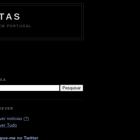
TAS
 EM PORTUGAL.
ISA
REVER
er notícias
(
?
)
ver Tudo
gue-me no Twitter