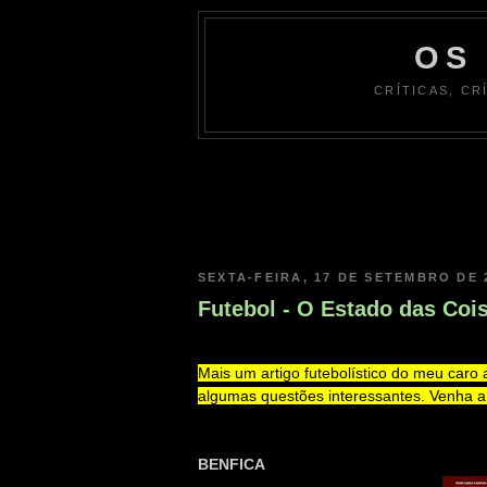
OS
CRÍTICAS, CR
SEXTA-FEIRA, 17 DE SETEMBRO DE 
Futebol - O Estado das Coi
Mais um artigo futebolístico do meu caro
algumas questões interessantes. Venha a 
BENFICA