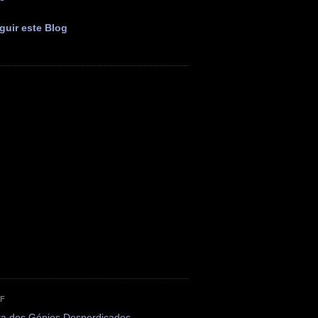
guir este Blog
OF
ta dos Génios Desperdiçados