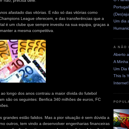
r não, precisa dele.
Portugal
os afastado das vitórias. E não só das vitórias como
(Des)aju
hampions League oferecem, e das transferências que a
Um dia a
e tal é um clube que sempre investiu na sua equipa, graças a
Humanid
a manter a mesma competitiva.
A NÃO
Aberto 
A Minha
Um Dia 
This Is 
Internet
e ao longo dos anos contraiu a maior dívida do futebol
lam são os seguintes: Benfica 340 milhões de euros, FC
POPUL
hões.
s grandes estão falidos. Mas a pior situação é sem dúvida a
omo outros, tem vindo a desenvolver engenharias financeiras