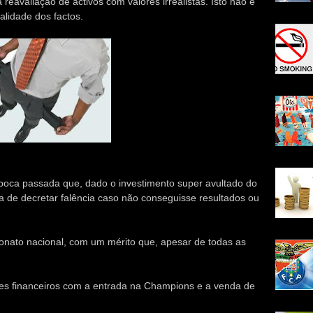
reavaliação de activos com valores irrealistas. Isto não é
alidade dos factos.
época passada que, dado o investimento super avultado do
ia de decretar falência caso não conseguisse resultados ou
onato nacional, com um mérito que, apesar de todas as
xes financeiros com a entrada na Champions e a venda de