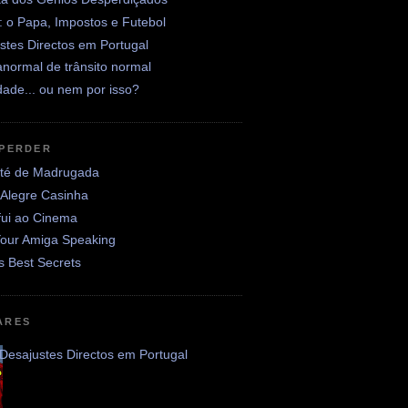
: o Papa, Impostos e Futebol
stes Directos em Portugal
normal de trânsito normal
ade... ou nem por isso?
 PERDER
até de Madrugada
 Alegre Casinha
fui ao Cinema
Your Amiga Speaking
's Best Secrets
ARES
Desajustes Directos em Portugal