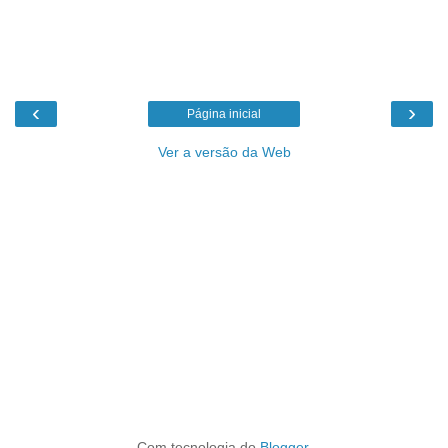
‹
›
Página inicial
Ver a versão da Web
Com tecnologia do
Blogger
.