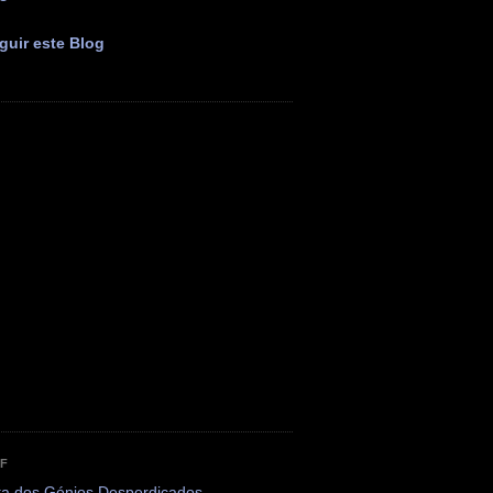
guir este Blog
OF
ta dos Génios Desperdiçados