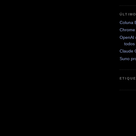
ÚLTIM
Coluna 
Chrome 
OpenAI 
todos
Claude 
Suno pr
ETIQU