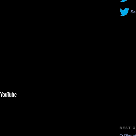
Se
BEST 
O Plane