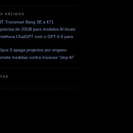
OS ARTIGOS
BT Tronsmart Bang SE a €71
precisa de 20GB para modelos AI locais
melhora ChatGPT com o GPT-5.6 para
Opus 5 apaga projectos por engano
omete medidas contra músicas "slop AI"
ETAS