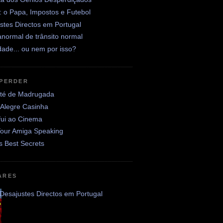
: o Papa, Impostos e Futebol
stes Directos em Portugal
normal de trânsito normal
ade... ou nem por isso?
 PERDER
até de Madrugada
 Alegre Casinha
fui ao Cinema
Your Amiga Speaking
's Best Secrets
ARES
Desajustes Directos em Portugal