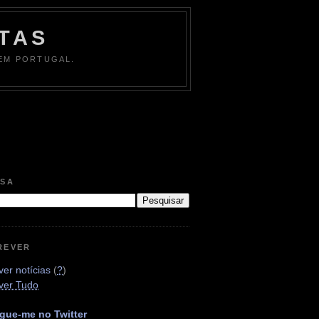
TAS
 EM PORTUGAL.
ISA
REVER
er notícias
(
?
)
ver Tudo
gue-me no Twitter