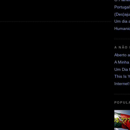
Portugal
(Des)aju
Um dia a
Humanid
A NÃO
Aberto 
A Minha
Um Dia 
This Is 
Internet
POPUL