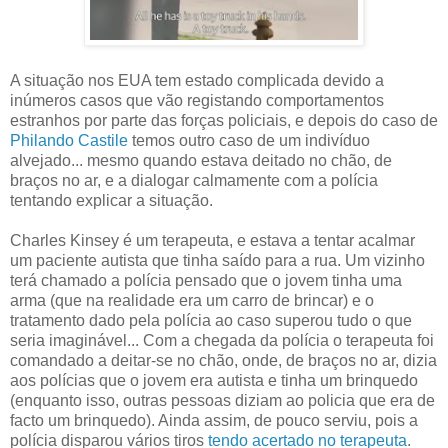
A situação nos EUA tem estado complicada devido a
inúmeros casos que vão registando comportamentos
estranhos por parte das forças policiais, e depois do caso de
Philando Castile
temos outro caso de um indivíduo
alvejado... mesmo quando estava deitado no chão, de
braços no ar, e a dialogar calmamente com a polícia
tentando explicar a situação.
Charles Kinsey é um terapeuta, e estava a tentar acalmar
um paciente autista que tinha saído para a rua. Um vizinho
terá chamado a polícia pensado que o jovem tinha uma
arma (que na realidade era um carro de brincar) e o
tratamento dado pela polícia ao caso superou tudo o que
seria imaginável... Com a chegada da polícia o terapeuta foi
comandado a deitar-se no chão, onde, de braços no ar, dizia
aos polícias que o jovem era autista e tinha um brinquedo
(enquanto isso, outras pessoas diziam ao policia que era de
facto um brinquedo). Ainda assim, de pouco serviu, pois a
polícia disparou vários tiros
tendo acertado no terapeuta
.