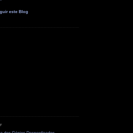
guir este Blog
OF
ta dos Génios Desperdiçados