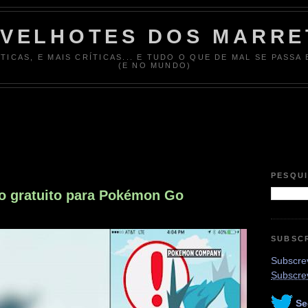
 VELHOTES DOS MARRE
ÍTICAS, E MAIS CRÍTICAS... E TUDO O QUE DE MAL SE PASSA
(E NO MUNDO)
6
PESQU
o gratuito para Pokémon Go
SUBSC
Subscrev
Subscre
Se