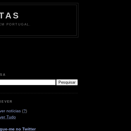
TAS
 EM PORTUGAL.
ISA
REVER
er notícias
(
?
)
ver Tudo
gue-me no Twitter