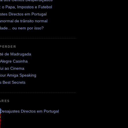
: o Papa, Impostos e Futebol
stes Directos em Portugal
normal de trânsito normal
ade... ou nem por isso?
 PERDER
até de Madrugada
 Alegre Casinha
fui ao Cinema
Your Amiga Speaking
's Best Secrets
ARES
Desajustes Directos em Portugal