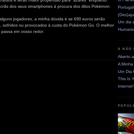
traídos e terão maior propensão para "azares" enquanto
ecrãs dos seus smartphones à procura dos ditos Pokémon.
Portugal
(Des)aju
e alguns jogadores, a minha dúvida é se 690 euros serão
Um dia a
os, sofridos ou provocados à custa do Pokémon Go. O melhor
Humanid
 passa em vosso redor.
A NÃO
Aberto 
A Minha
Um Dia 
This Is 
Internet
POPUL