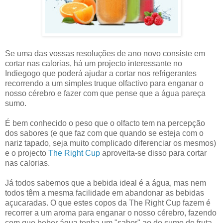
Se uma das vossas resoluções de ano novo consiste em
cortar nas calorias, há um projecto interessante no
Indiegogo que poderá ajudar a cortar nos refrigerantes
recorrendo a um simples truque olfactivo para enganar o
nosso cérebro e fazer com que pense que a água pareça
sumo.
É bem conhecido o peso que o olfacto tem na percepção
dos sabores (e que faz com que quando se esteja com o
nariz tapado, seja muito complicado diferenciar os mesmos)
e o projecto
The Right Cup
aproveita-se disso para cortar
nas calorias.
Já todos sabemos que a bebida ideal é a água, mas nem
todos têm a mesma facilidade em abandonar as bebidas
açucaradas. O que estes copos da The Right Cup fazem é
recorrer a um aroma para enganar o nosso cérebro, fazendo
com que beber água tenha um "sabor" ao do sumo de fruta