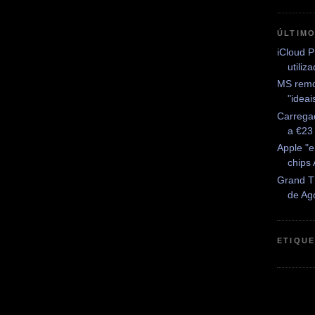
ÚLTIM
iCloud P
utiliz
MS remo
"idea
Carrega
a €23
Apple "
chips
Grand Th
de Ag
ETIQU