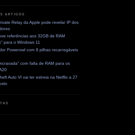
OS ARTIGOS
rivate Relay da Apple pode revelar IP dos
adores
ve referências aos 32GB de RAM
is" para o Windows 11
dor Powerowl com 8 pilhas recarregáveis
encravada" com falta de RAM para os
 A20
eft Auto VI vai ter estreia na Netflix a 27
osto
ETAS