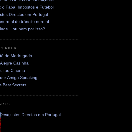
: o Papa, Impostos e Futebol
stes Directos em Portugal
normal de trânsito normal
ade... ou nem por isso?
 PERDER
até de Madrugada
 Alegre Casinha
fui ao Cinema
Your Amiga Speaking
's Best Secrets
ARES
Desajustes Directos em Portugal