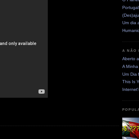
Portugal
(Des)aju
Um dia a
Humanid
A NÃO
Aberto 
A Minha
Um Dia 
This Is 
Internet
POPUL