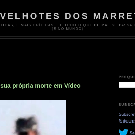
 VELHOTES DOS MARRE
ÍTICAS, E MAIS CRÍTICAS... E TUDO O QUE DE MAL SE PASSA
(E NO MUNDO)
PESQU
 sua própria morte em Vídeo
SUBSC
Subscrev
Subscre
Se