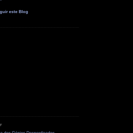
guir este Blog
OF
ta dos Génios Desperdiçados