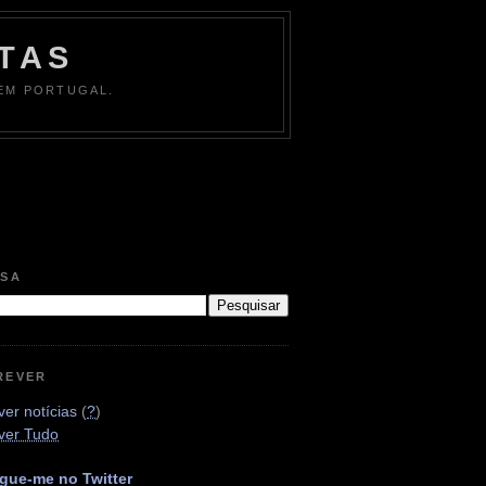
TAS
 EM PORTUGAL.
ISA
REVER
er notícias
(
?
)
ver Tudo
gue-me no Twitter