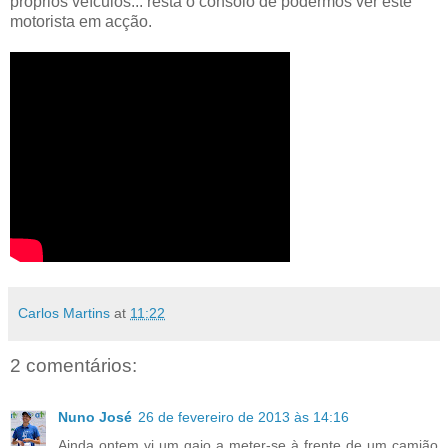
próprios veículos... resta o consolo de podermos ver este
motorista em acção.
Carlos Martins
at
11:22
2 comentários:
Nuno José
26 de fevereiro de 2013 às 14:16
Ainda ontem vi um gajo a meter-se à frente de um camião