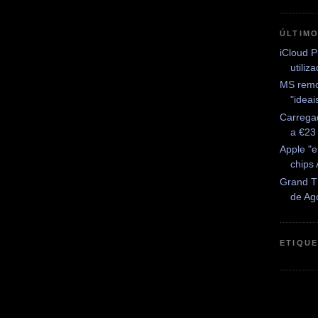
ÚLTIM
iCloud P
utiliz
MS remo
"idea
Carrega
a €23
Apple "
chips
Grand Th
de Ag
ETIQU