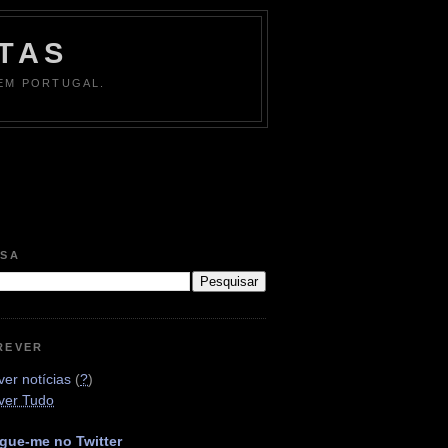
TAS
 EM PORTUGAL.
ISA
REVER
er notícias
(
?
)
ver Tudo
gue-me no Twitter