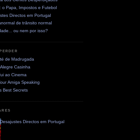
: o Papa, Impostos e Futebol
stes Directos em Portugal
normal de trânsito normal
ade... ou nem por isso?
 PERDER
até de Madrugada
 Alegre Casinha
fui ao Cinema
Your Amiga Speaking
's Best Secrets
ARES
Desajustes Directos em Portugal