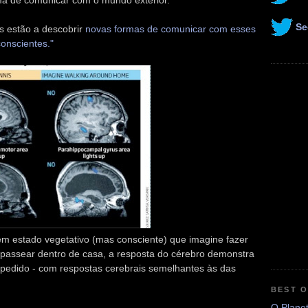
a de comunicar com o mundo exterior.
Se
s estão a descobrir
novas formas de comunicar com esses
conscientes."
 estado vegetativo (mas consciente) que imagine fazer
 passear dentro de casa, a resposta do cérebro demonstra
 pedido - com respostas cerebrais semelhantes às das
BEST 
O Plane