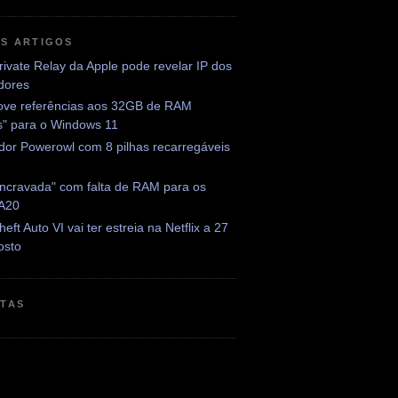
OS ARTIGOS
rivate Relay da Apple pode revelar IP dos
adores
ve referências aos 32GB de RAM
is" para o Windows 11
dor Powerowl com 8 pilhas recarregáveis
encravada" com falta de RAM para os
 A20
eft Auto VI vai ter estreia na Netflix a 27
osto
ETAS