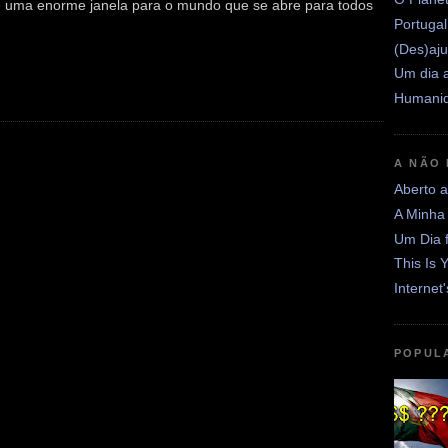
e uma enorme janela para o mundo que se abre para todos
Portugal
(Des)aju
Um dia a
Humanid
A NÃO
Aberto 
A Minha
Um Dia 
This Is 
Internet
POPUL