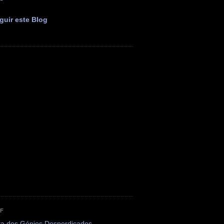
guir este Blog
OF
ta dos Génios Desperdiçados