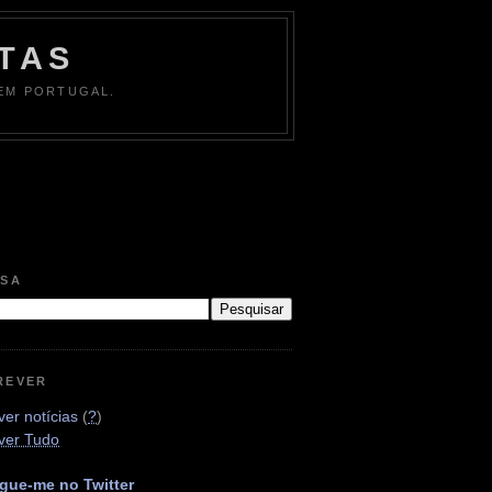
TAS
 EM PORTUGAL.
ISA
REVER
er notícias
(
?
)
ver Tudo
gue-me no Twitter