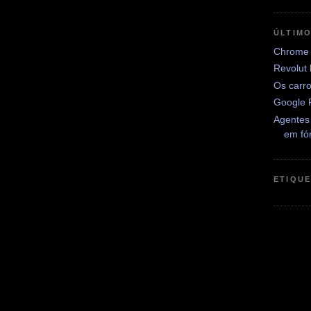
ÚLTIM
Chrome 
Revolut
Os carr
Google 
Agentes
em fó
ETIQU