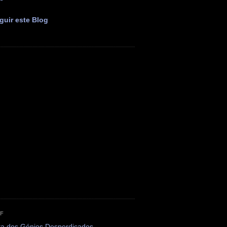
guir este Blog
OF
ta dos Génios Desperdiçados