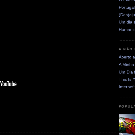
Portugal
(Des)aju
Um dia a
Humanid
A NÃO
Aberto 
A Minha
Um Dia 
This Is 
Internet
POPUL