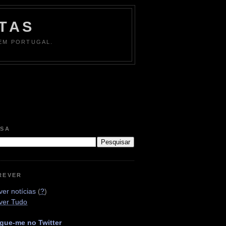
TAS
 EM PORTUGAL.
ISA
REVER
er notícias
(
?
)
ver Tudo
gue-me no Twitter