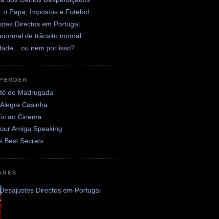
: o Papa, Impostos e Futebol
stes Directos em Portugal
normal de trânsito normal
ade... ou nem por isso?
 PERDER
até de Madrugada
 Alegre Casinha
fui ao Cinema
Your Amiga Speaking
's Best Secrets
ARES
Desajustes Directos em Portugal