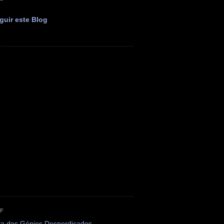
guir este Blog
OF
ta dos Génios Desperdiçados