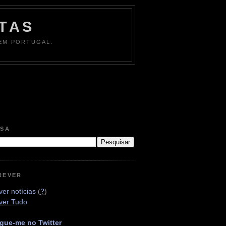
TAS
 EM PORTUGAL.
ISA
REVER
er notícias
(
?
)
ver Tudo
gue-me no Twitter