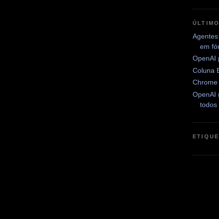
ÚLTIM
Agentes
em fó
OpenAI 
Coluna 
Chrome 
OpenAI 
todos
ETIQU