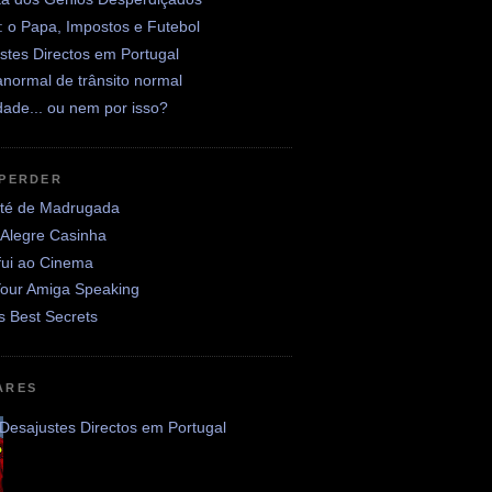
: o Papa, Impostos e Futebol
stes Directos em Portugal
normal de trânsito normal
ade... ou nem por isso?
 PERDER
até de Madrugada
 Alegre Casinha
fui ao Cinema
Your Amiga Speaking
's Best Secrets
ARES
Desajustes Directos em Portugal