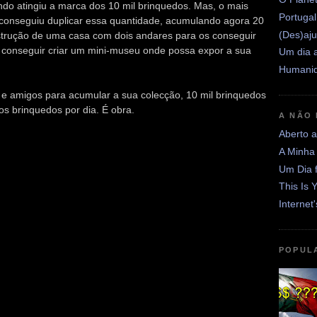
ndo atingiu a marca dos 10 mil brinquedos. Mas, o mais
Portugal
 conseguiu duplicar essa quantidade, acumulando agora 20
(Des)aju
onstrução de uma casa com dois andares para os conseguir
a conseguir criar um mini-museu onde possa expor a sua
Um dia a
Humanid
 e amigos para acumular a sua colecção, 10 mil brinquedos
 brinquedos por dia. É obra.
A NÃO
Aberto 
A Minha
Um Dia 
This Is 
Internet
POPUL