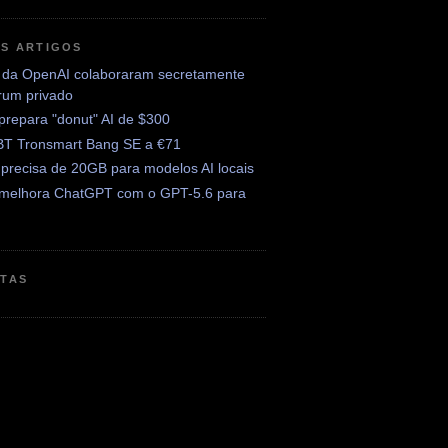
OS ARTIGOS
 da OpenAI colaboraram secretamente
rum privado
prepara "donut" AI de $300
BT Tronsmart Bang SE a €71
precisa de 20GB para modelos AI locais
melhora ChatGPT com o GPT-5.6 para
ETAS