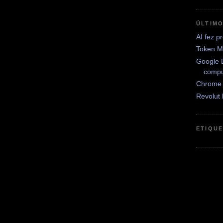
ÚLTIM
AI fez 
Token Mo
Google D
compu
Chrome 
Revolut
ETIQU