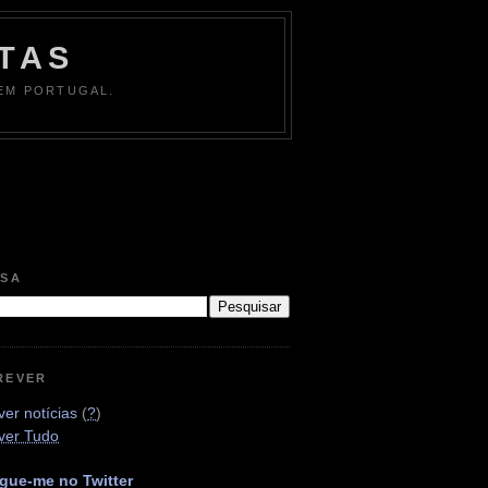
TAS
 EM PORTUGAL.
ISA
REVER
er notícias
(
?
)
ver Tudo
gue-me no Twitter