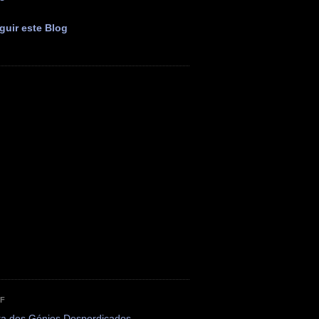
guir este Blog
OF
ta dos Génios Desperdiçados