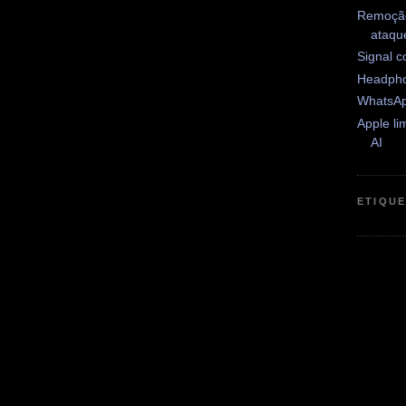
Remoção
ataqu
Signal c
Headph
WhatsAp
Apple li
AI
ETIQU