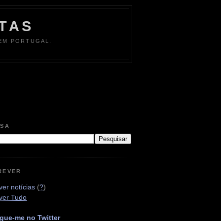
TAS
 EM PORTUGAL.
ISA
REVER
er notícias
(
?
)
ver Tudo
gue-me no Twitter