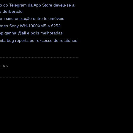
 do Telegram da App Store deveu-se a
e deliberado
om sincronização entre telemóveis
ones Sony WH-1000XM5 a €252
p ganha @all e polls melhoradas
mita bug reports por excesso de relatórios
ETAS