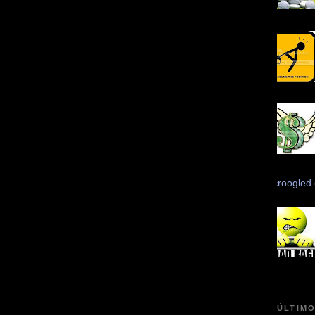
Scroogled
ÚLTIM