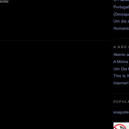
solar.
Portugal
(Des)aju
Um dia a
Humanid
A NÃO
Aberto 
A Minha
Um Dia 
This Is 
Internet
POPUL
Desajuste