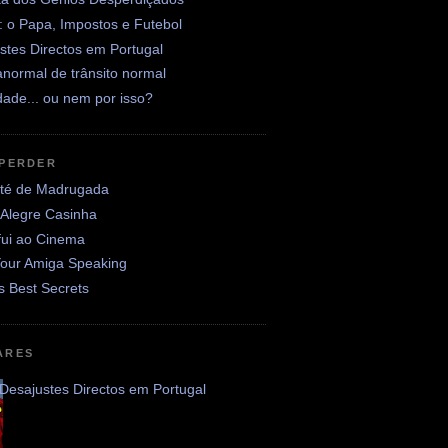
: o Papa, Impostos e Futebol
stes Directos em Portugal
normal de trânsito normal
ade... ou nem por isso?
 PERDER
até de Madrugada
 Alegre Casinha
fui ao Cinema
Your Amiga Speaking
's Best Secrets
ARES
Desajustes Directos em Portugal