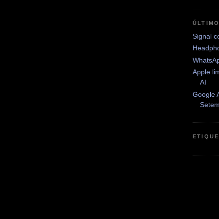
ÚLTIM
Signal c
Headph
WhatsAp
Apple li
AI
Google A
Setem
ETIQU