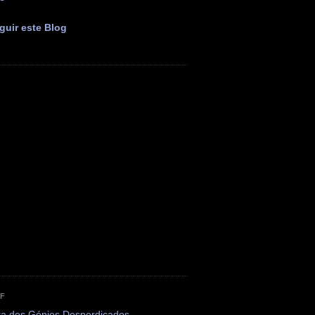
guir este Blog
OF
ta dos Génios Desperdiçados