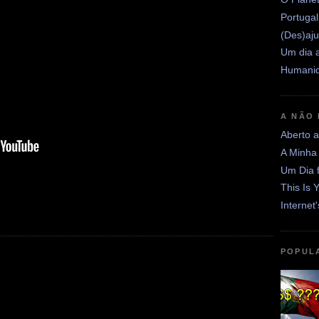
Portugal
(Des)aju
Um dia a
Humanid
A NÃO
Aberto 
A Minha
Um Dia 
This Is 
Internet
POPUL