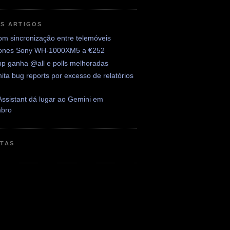
OS ARTIGOS
om sincronização entre telemóveis
ones Sony WH-1000XM5 a €252
p ganha @all e polls melhoradas
mita bug reports por excesso de relatórios
ssistant dá lugar ao Gemini em
bro
ETAS