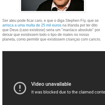
Ser ateu pode ficar caro, e que o diga Stephen Fry, que se
arrisca a uma multa de 25 mil euros
na Irlanda por ter dito
que Deus (caso existisse) seria um "maníaco absoluto" por
deixar que existissem todo o tipo de males no nosso
planeta, como permitir que existissem crianças com cancro.