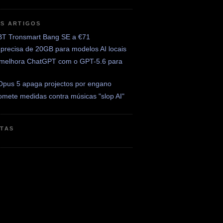
OS ARTIGOS
BT Tronsmart Bang SE a €71
precisa de 20GB para modelos AI locais
melhora ChatGPT com o GPT-5.6 para
Opus 5 apaga projectos por engano
omete medidas contra músicas "slop AI"
ETAS