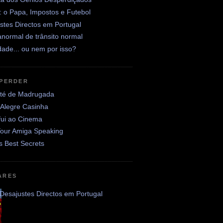
: o Papa, Impostos e Futebol
stes Directos em Portugal
normal de trânsito normal
ade... ou nem por isso?
 PERDER
até de Madrugada
 Alegre Casinha
fui ao Cinema
Your Amiga Speaking
's Best Secrets
ARES
Desajustes Directos em Portugal