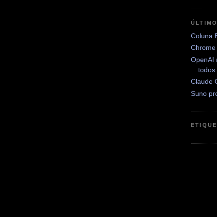
ÚLTIM
Coluna 
Chrome 
OpenAI 
todos
Claude 
Suno pr
ETIQU