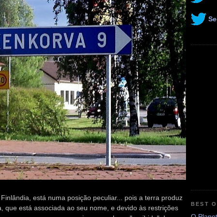
Se
nlândia, está numa posição peculiar... pois a terra produz
BEST 
 que está associada ao seu nome, e devido às restrições
O Plane