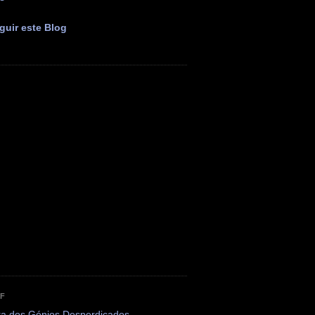
guir este Blog
OF
ta dos Génios Desperdiçados