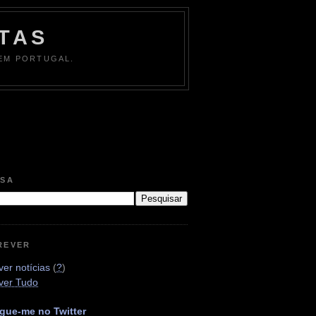
TAS
 EM PORTUGAL.
ISA
REVER
er notícias
(
?
)
ver Tudo
gue-me no Twitter