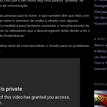
 faz com que o seu nome seja uma palavra "proibida" de
o de comunicação.
Portugal
(Des)aju
as pessoas que lá vivem, e que também têm que lidar com
Um dia a
jo nome é sinónimo de vodka e olhado com alguma
Humanid
ra mediática para tentarem aumentar o reconhecimento da
os os utilizadores que a descarregarem terão direito a ter o
de Koskenkorva".
A NÃO
Aberto 
ativa séria de consciencializar o mundo para os problemas
..
A Minha
Um Dia 
This Is 
Internet
POPUL