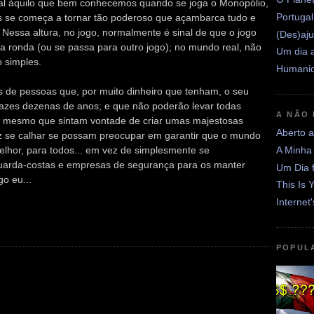
eal àquilo que bem conhecemos quando se joga o Monopólio,
Portugal
s se começa a tornar tão poderoso que açambarca tudo e
. Nessa altura, no jogo, normalmente é sinal de que o jogo
(Des)aju
va ronda (ou se passa para outro jogo); no mundo real, não
Um dia a
 simples.
Humanid
s de pessoas que, por muito dinheiro que tenham, o seu
azes dezenas de anos; e que não poderão levar todas
A NÃO
 mesmo que sintam vontade de criar umas majestosas
Aberto 
z se calhar se possam preocupar em garantir que o mundo
elhor, para todos... em vez de simplesmente se
A Minha
uarda-costas e empresas de segurança para os manter
Um Dia 
o eu...
This Is 
Internet
POPUL