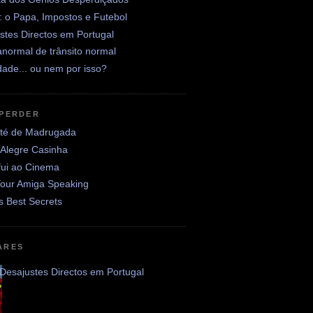
: o Papa, Impostos e Futebol
stes Directos em Portugal
normal de trânsito normal
ade... ou nem por isso?
 PERDER
até de Madrugada
 Alegre Casinha
fui ao Cinema
Your Amiga Speaking
's Best Secrets
ARES
Desajustes Directos em Portugal