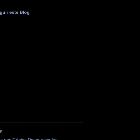
guir este Blog
OF
ta dos Génios Desperdiçados