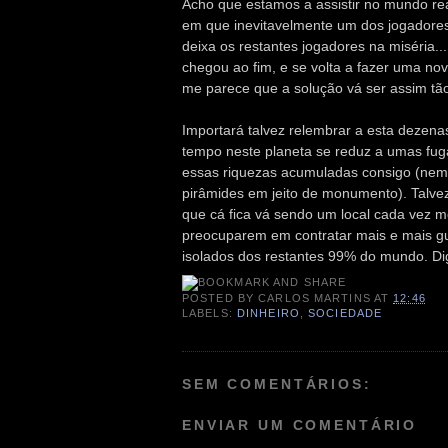
Acho que estamos a assistir no mundo r
em que inevitavelmente um dos jogadore
deixa os restantes jogadores na miséria..
chegou ao fim, e se volta a fazer uma no
me parece que a solução vá ser assim tão
Importará talvez relembrar a esta dezena
tempo neste planeta se reduz a umas fug
essas riquezas acumuladas consigo (nem
pirâmides em jeito de monumento). Talve
que cá fica vá sendo um local cada vez m
preocuparem em contratar mais e mais g
isolados dos restantes 99% do mundo. Dig
POSTED BY
CARLOS MARTINS
AT
12:46
LABELS:
DINHEIRO
,
SOCIEDADE
SEM COMENTÁRIOS:
ENVIAR UM COMENTÁRIO