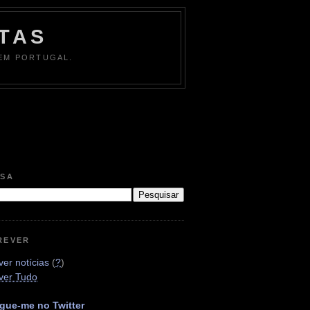
TAS
 EM PORTUGAL.
ISA
REVER
er notícias
(
?
)
ver Tudo
gue-me no Twitter