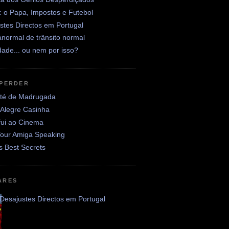
: o Papa, Impostos e Futebol
stes Directos em Portugal
normal de trânsito normal
ade... ou nem por isso?
 PERDER
até de Madrugada
 Alegre Casinha
fui ao Cinema
Your Amiga Speaking
's Best Secrets
ARES
Desajustes Directos em Portugal