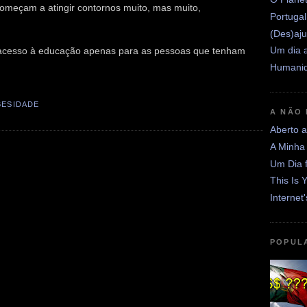
começam a atingir contornos muito, mas muito,
Portugal
(Des)aju
Um dia a
o acesso à educação apenas para as pessoas que tenham
Humanid
BESIDADE
A NÃO
Aberto 
A Minha
Um Dia 
This Is 
Internet
POPUL