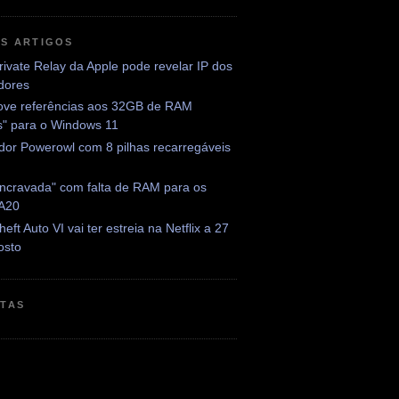
OS ARTIGOS
rivate Relay da Apple pode revelar IP dos
adores
ve referências aos 32GB de RAM
is" para o Windows 11
dor Powerowl com 8 pilhas recarregáveis
encravada" com falta de RAM para os
 A20
eft Auto VI vai ter estreia na Netflix a 27
osto
ETAS