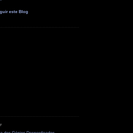
guir este Blog
OF
ta dos Génios Desperdiçados