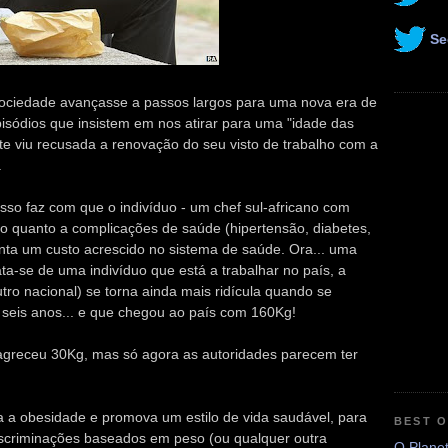
Se
sociedade avançasse a passos largos para uma nova era de
sódios que insistem em nos atirar para uma "idade das
e viu recusada a renovação do seu visto de trabalho com a
.
so faz com que o indivíduo - um chef sul-africano com
o quanto a complicações de saúde (hipertensão, diabetes,
nta um custo acrescido no sistema de saúde. Ora... uma
ata-se de uma indivíduo que está a trabalhar no país, a
tro nacional) se torna ainda mais ridícula quando se
á seis anos... e que chegou ao país com 160Kg!
magreceu 30Kg, mas só agora as autoridades parecem ter
a obesidade e promova um estilo de vida saudável, para
BEST 
iscriminações baseados em peso (ou qualquer outra
O Plane