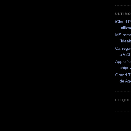
ÚLTIM
iCloud P
utiliz
MS remo
"idea
Carrega
a €23
Apple "
chips
Grand Th
de Ag
ETIQU