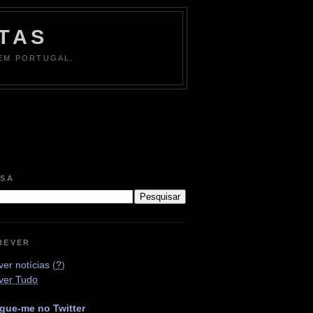
TAS
 EM PORTUGAL.
ISA
REVER
er notícias
(
?
)
ver Tudo
gue-me no Twitter