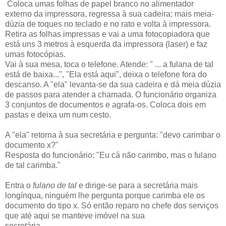
Coloca umas folhas de papel branco no alimentador
externo da impressora, regressa à sua cadeira; mais meia-
dúzia de toques no teclado e no rato e volta à impressora.
Retira as folhas impressas e vai a uma fotocopiadora que
está uns 3 metros à esquerda da impressora (laser) e faz
umas fotocópias.
Vai à sua mesa, toca o telefone. Atende: " ... a fulana de tal
está de baixa...", "Ela está aqui", deixa o telefone fora do
descanso. A "ela" levanta-se da sua cadeira e dá meia dúzia
de passos para atender a chamada. O funcionário organiza
3 conjuntos de documentos e agrafa-os. Coloca dois em
pastas e deixa um num cesto.
A "ela" retorna à sua secretária e pergunta: "devo carimbar o
documento x?"
Resposta do funcionário: "Eu cá não carimbo, mas o fulano
de tal carimba."
Entra o
fulano de tal
e dirige-se para a secretária mais
longínqua, ninguém lhe pergunta porque carimba ele os
documento do tipo x. Só então reparo no chefe dos serviços
que até aqui se manteve imóvel na sua
secretária.