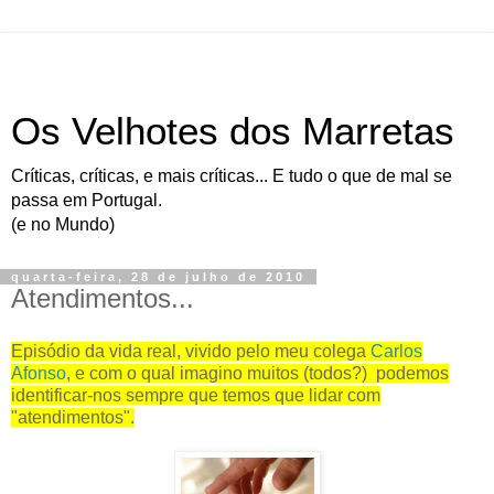
Os Velhotes dos Marretas
Críticas, críticas, e mais críticas... E tudo o que de mal se
passa em Portugal.
(e no Mundo)
quarta-feira, 28 de julho de 2010
Atendimentos...
Episódio da vida real, vivido pelo meu colega
Carlos
Afonso
, e com o qual imagino muitos (todos?) podemos
identificar-nos sempre que temos que lidar com
"atendimentos".