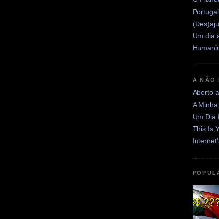
Portugal
(Des)aju
Um dia a
Humanid
A NÃO
Aberto 
A Minha
Um Dia 
This Is 
Internet
POPUL