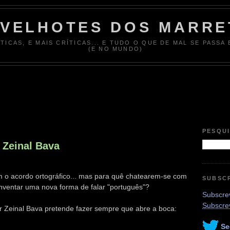
 VELHOTES DOS MARRE
ÍTICAS, E MAIS CRÍTICAS... E TUDO O QUE DE MAL SE PASSA
(E NO MUNDO)
PESQU
 Zeinal Bava
 o acordo ortográfico... mas para quê chatearem-se com
SUBSC
nventar uma nova forma de falar "português"?
Subscrev
Subscre
r Zeinal Bava pretende fazer sempre que abre a boca:
Se