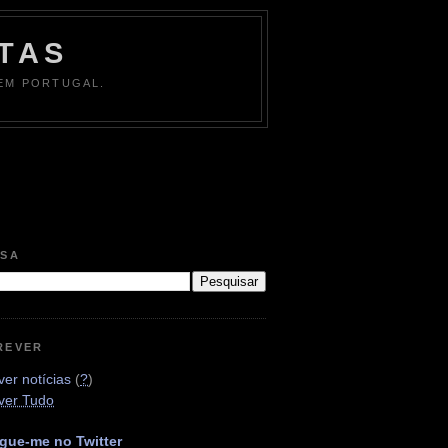
TAS
 EM PORTUGAL.
ISA
REVER
er notícias
(
?
)
ver Tudo
gue-me no Twitter