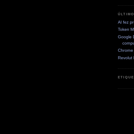
ÚLTIM
AI fez 
Token Mo
Google D
compu
Chrome 
Revolut
ETIQU