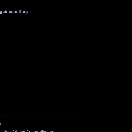
guir este Blog
OF
ta dos Génios Desperdiçados