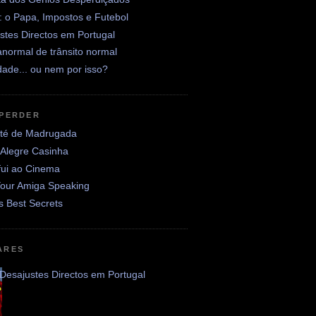
: o Papa, Impostos e Futebol
stes Directos em Portugal
normal de trânsito normal
ade... ou nem por isso?
 PERDER
até de Madrugada
 Alegre Casinha
fui ao Cinema
Your Amiga Speaking
's Best Secrets
ARES
Desajustes Directos em Portugal