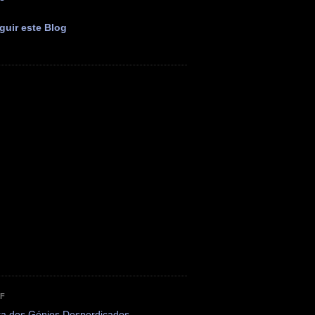
guir este Blog
OF
ta dos Génios Desperdiçados