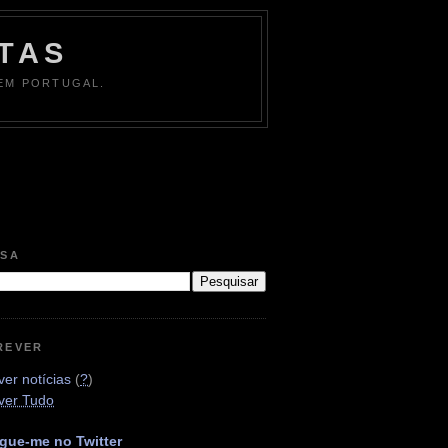
TAS
 EM PORTUGAL.
ISA
REVER
er notícias
(
?
)
ver Tudo
gue-me no Twitter