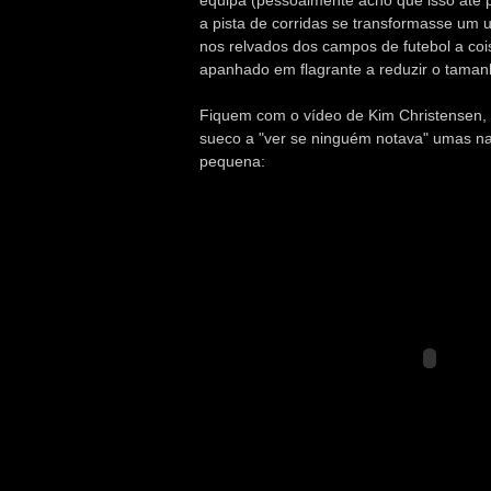
equipa (pessoalmente acho que isso até p
a pista de corridas se transformasse um 
nos relvados dos campos de futebol a c
apanhado em flagrante a reduzir o tamanh
Fiquem com o vídeo de Kim Christensen,
sueco a "ver se ninguém notava" umas na
pequena: