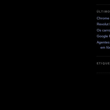
ÚLTIM
Chrome 
Revolut
Os carr
Google 
Agentes
em fó
ETIQU