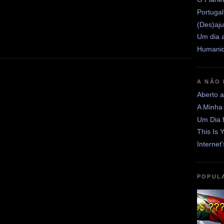
Portugal
(Des)aju
Um dia a
Humanid
A NÃO
Aberto 
A Minha
Um Dia 
This Is 
Internet
POPUL