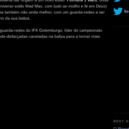
oderia dar origem a um novo estilo:
Formula 1 Wars
; onde
universo estilo Mad Max, com
tudo ao molho e fé em Deus
)
Se
oisa também não anda melhor, com um guarda-redes a ser
o da sua baliza.
 guarda-redes do IFK Gotemburgo, líder do campeonato
da-disfarçadas cacetadas na baliza para a tornar mais
BEST 
O Plane