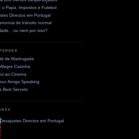
: o Papa, Impostos e Futebol
stes Directos em Portugal
normal de trânsito normal
ade... ou nem por isso?
 PERDER
até de Madrugada
 Alegre Casinha
fui ao Cinema
Your Amiga Speaking
's Best Secrets
ARES
Desajustes Directos em Portugal