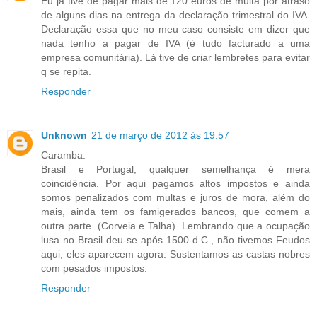
Eu já tive de pagar mais de 120 euros de multa por atraso
de alguns dias na entrega da declaração trimestral do IVA.
Declaração essa que no meu caso consiste em dizer que
nada tenho a pagar de IVA (é tudo facturado a uma
empresa comunitária). Lá tive de criar lembretes para evitar
q se repita.
Responder
Unknown
21 de março de 2012 às 19:57
Caramba.
Brasil e Portugal, qualquer semelhança é mera
coincidência. Por aqui pagamos altos impostos e ainda
somos penalizados com multas e juros de mora, além do
mais, ainda tem os famigerados bancos, que comem a
outra parte. (Corveia e Talha). Lembrando que a ocupação
lusa no Brasil deu-se após 1500 d.C., não tivemos Feudos
aqui, eles aparecem agora. Sustentamos as castas nobres
com pesados impostos.
Responder