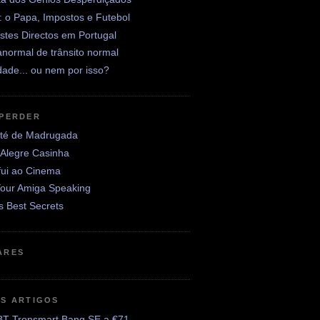
: o Papa, Impostos e Futebol
stes Directos em Portugal
normal de trânsito normal
ade... ou nem por isso?
 PERDER
até de Madrugada
 Alegre Casinha
fui ao Cinema
Your Amiga Speaking
's Best Secrets
ARES
OS ARTIGOS
BT Tronsmart Bang SE a €71