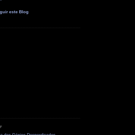
guir este Blog
OF
ta dos Génios Desperdiçados