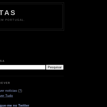
TAS
 EM PORTUGAL.
ISA
REVER
er notícias
(
?
)
ver Tudo
gue-me no Twitter