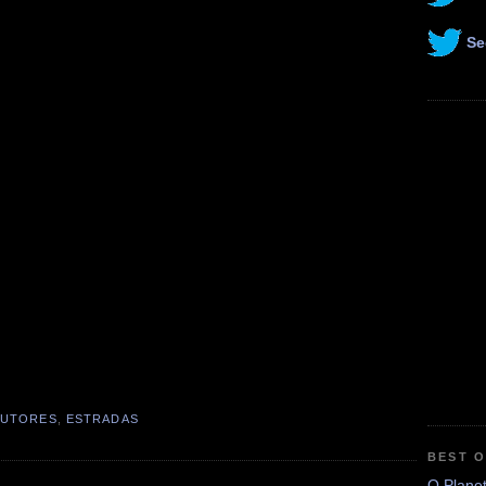
Se
UTORES
,
ESTRADAS
BEST 
O Plane