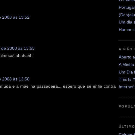
Portugal
(Des)aju
e 2008 às 13:52
Um dia a
Humanid
 de 2008 às 13:55
A NÃO
e almoço! ahahahh
Aberto 
A Minha
Um Dia 
e 2008 às 13:58
This Is 
míuda e a mãe na passadeira... espero que se enfie contra
Internet
POPUL
ÚLTIM
Coluna 