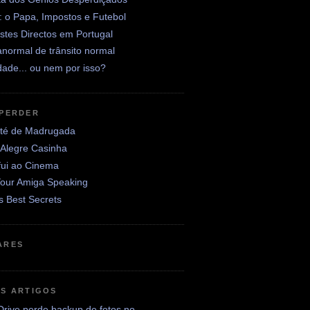
: o Papa, Impostos e Futebol
stes Directos em Portugal
normal de trânsito normal
ade... ou nem por isso?
 PERDER
até de Madrugada
 Alegre Casinha
fui ao Cinema
Your Amiga Speaking
's Best Secrets
ARES
OS ARTIGOS
rive perde backup de fotos no