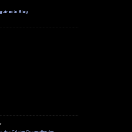
guir este Blog
OF
ta dos Génios Desperdiçados