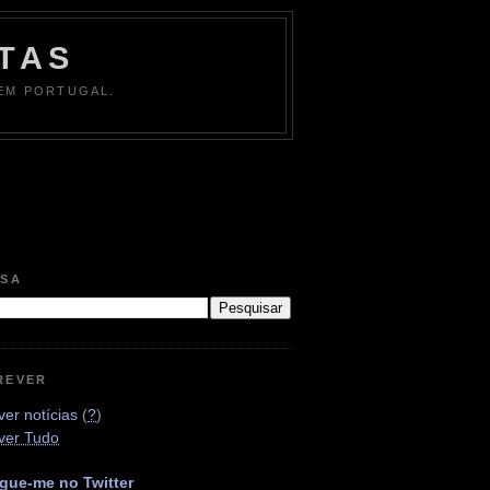
TAS
 EM PORTUGAL.
ISA
REVER
er notícias
(
?
)
ver Tudo
gue-me no Twitter