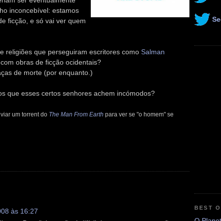
deriam ser eventualmente
cho inconcebível: estamos
Se
e ficção, e só vai ver quem
 e religiões que perseguiram escritores como
Salman
com obras de ficção ocidentais?
aças de morte (por enquanto.)
vros que esses certos senhores achem incómodos?
viar um torrent do
The Man From Earth
para ver se "o homem" se
BEST 
008 às 16:27
O Plane