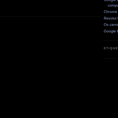
compu
Chrome 
Revolut
Os carr
Google 
ETIQU