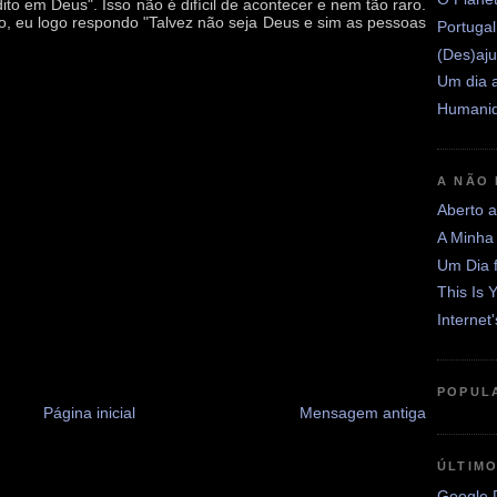
to em Deus". Isso não é difícil de acontecer e nem tão raro.
, eu logo respondo "Talvez não seja Deus e sim as pessoas
Portugal
(Des)aju
Um dia a
Humanid
A NÃO
Aberto 
A Minha
Um Dia 
This Is 
Internet
POPUL
Página inicial
Mensagem antiga
ÚLTIM
Google D