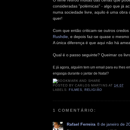
O filme retirou muitas das cenas que po
consideradas "polémicas" - algo que já a
numa sociedade livre, aquilo é uma obra d
quer!
Com que então criticam-se outros credos
Rushdie
, e depois faz-se quase o mesmo 
A única diferença é que aqui não há ame
Qual é o passo seguinte? Queimar os li
E já agora, alguém tem um email para eu lhes en
engasga durante o jantar de Natal?
POSTED BY
CARLOS MARTINS
AT
14:07
LABELS:
FILMES
,
RELIGIÃO
1 COMENTÁRIO:
Rafael Ferreira
8 de janeiro de 2