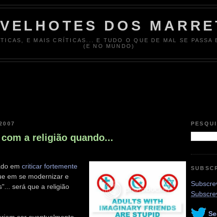
 VELHOTES DOS MARRE
ÍTICAS, E MAIS CRÍTICAS... E TUDO O QUE DE MAL SE PASSA
(E NO MUNDO)
2007
PESQU
com a religião quando...
pado em
criticar fortemente
SUBSC
ue em se modernizar e
Subscrev
... será que a religião
Subscre
Se